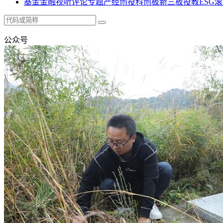
基金
金融
视听
评论
专题
产经
创投
科创板
新三板
投教
ESG
滚
公众号