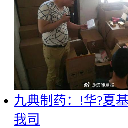
九典制药：!华?夏
我司