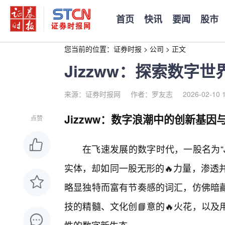
首页
快讯
要闻
股市
您当前的位置：
证券时报
>
公司
>
正文
Jizzww：探索数字
来源：证券时报网
作者：罗友志
2026-02-10 
Jizzww：数字浪潮中的创新基因
点赞
在飞速发展的数字时代，一股名为“J
实体，却如同一股无形的🔥力量，渗透并
略显独特而富有节奏感的词汇，仿佛暗
技的精髓、文化创📘意的🔥火花，以