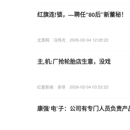
红旗连!锁，—聘任“80后”新董秘！
北青网
冯伟光
2026-02-04 12:28:22
主,机:厂抢轮胎店生意，没戏
红星新闻
余非
2026-02-04 03:52:22
康强‘电’子：公司有专门人员负责产