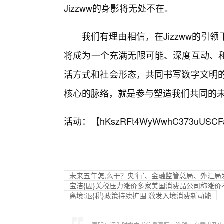
Jizzww的身影将无处不在。
我们有理由相信，在Jizzww的
将成为一个充满无限可能、深度互动、和
活方式和社会形态，共同书写数字文明的
核心的脉络，就是参与塑造我们共同的
活动：【
hKszRFt4WyWwhC373uUSCF
未来五年怎,么干？央‘行’、金融监管总局、外汇局
宝洁{因}关税压力涨价多家美国消费品公司称涨价
离境:退{税}政策持续扩围 激发入境消费新动能